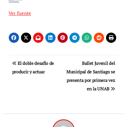
filmar.”
Ver fuente
Navegación
El doble desafío de
Ballet Juvenil del
de
producir y actuar
Municipal de Santiago se
presenta por primera vez
entradas
en la UNAB