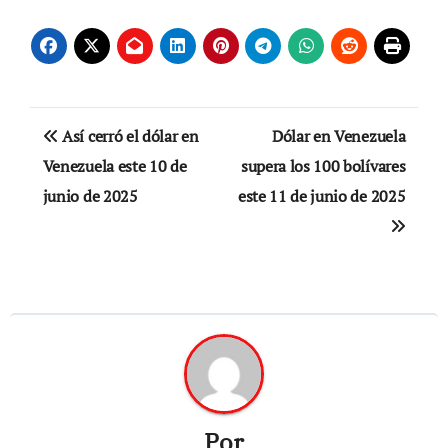
Navegación
Así cerró el dólar en
Dólar en Venezuela
de
Venezuela este 10 de
supera los 100 bolívares
junio de 2025
este 11 de junio de 2025
entradas
Por