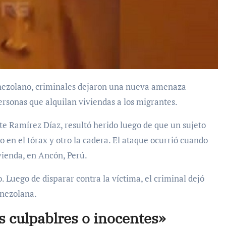
rsonas que alquilan viviendas a los migrantes.
e Ramírez Díaz, resultó herido luego de que un sujeto
 en el tórax y otro la cadera. El ataque ocurrió cuando
ivienda, en Ancón, Perú.
. Luego de disparar contra la víctima, el criminal dejó
nezolana.
 culpablres o inocentes»