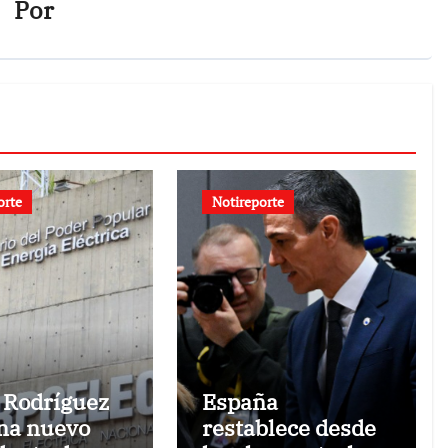
Por
orte
Notireporte
 Rodríguez
España
na nuevo
restablece desde