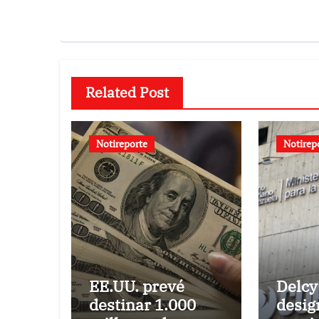
Related Post
Notireporte
Notirep
EE.UU. prevé
Delcy
destinar 1.000
desig