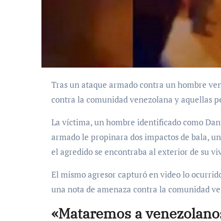
Tras un ataque armado contra un hombre venezolano, criminales dejaron una nueva amenaza
contra la comunidad venezolana y aquellas pe
La víctima, un hombre identificado como Dant
armado le propinara dos impactos de bala, uno
el agredido se encontraba al exterior de su v
El mismo agresor capturó en video lo ocurrido
una nota de amenaza contra la comunidad ve
«Mataremos a venezolanos