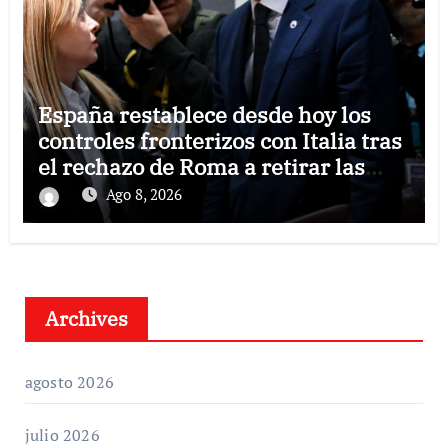
España restablece desde hoy los
controles fronterizos con Italia tras
el rechazo de Roma a retirar las
restricciones
Ago 8, 2026
Archives
agosto 2026
julio 2026