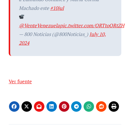
Machado este
#10jul
@VenteVenezuela
pic.twitter.com/ORTtoORtZH
— 800 Noticias (@800Noticias_)
July 10,
2024
Ver fuente
Navegación