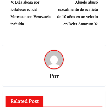
Lula aboga por
Abuelo abusó
de
fortalecer rol del
sexualmente de su nieta
Mercosur con Venezuela
de 10 años en un velorio
entradas
incluida
en Delta Amacuro
Por
Related Post