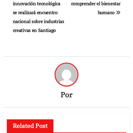
innovación tecnológica
comprender el bienestar
entradas
se realizará encuentro
humano
nacional sobre industrias
creativas en Santiago
Por
Related Post