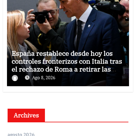
España restablece desde hoy los
controles fronterizos con Italia tras
el rechazo de Roma a retirar las
restricciones
Ago 8, 2026
Archives
agosto 2026