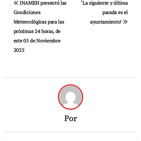
INAMEH presentó las
‘La siguiente y última
de
Condiciones
parada es el
Meteorológicas para las
ayuntamiento’
entradas
próximas 24 horas, de
este 05 de Noviembre
2025
Por