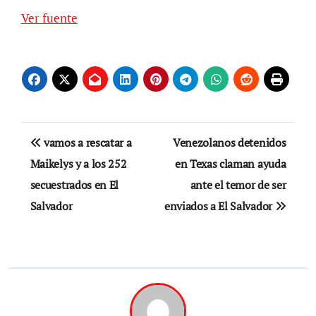
Ver fuente
Navegación
vamos a rescatar a
Venezolanos detenidos
de
Maikelys y a los 252
en Texas claman ayuda
secuestrados en El
ante el temor de ser
entradas
Salvador
enviados a El Salvador