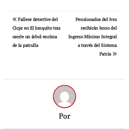
Navegación
Fallece detective del
Pensionados del Ivss
de
Cicpc en El Junquito tras
recibirán bono del
caerle un árbol encima
Ingreso Mínimo Integral
entradas
de la patrulla
a través del Sistema
Patria
Por