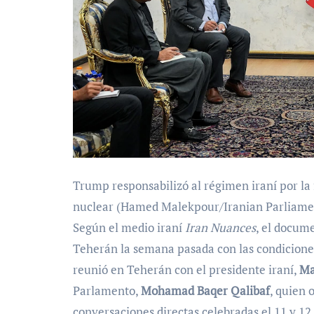
Trump responsabilizó al régimen iraní por la
nuclear (Hamed Malekpour/Iranian Parliam
Según el medio iraní
Iran Nuances
, el docum
Teherán la semana pasada con las condicione
reunió en Teherán con el presidente iraní,
Ma
Parlamento,
Mohamad Baqer Qalibaf
, quien 
conversaciones directas celebradas el 11 y 12