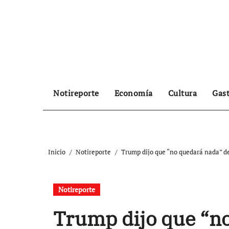
Ir
al
contenido
Notireporte
Economía
Cultura
Gas
Inicio
Notireporte
Trump dijo que “no quedará nada” de
Notireporte
Trump dijo que “n