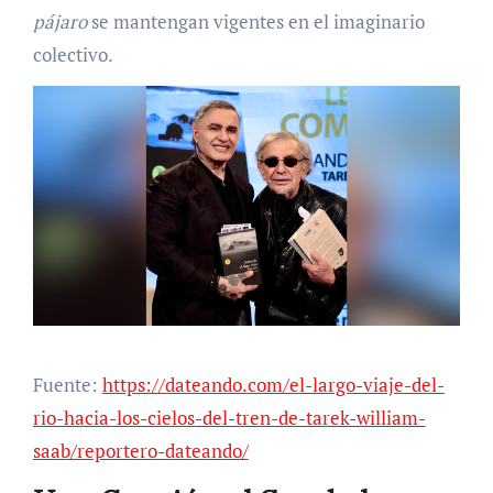
pájaro
se mantengan vigentes en el imaginario
colectivo.
Fuente:
https://dateando.com/el-largo-viaje-del-
rio-hacia-los-cielos-del-tren-de-tarek-william-
saab/reportero-dateando/