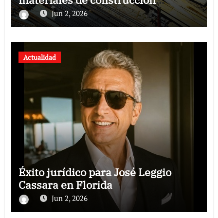
revoluciona eficiencia en proyectos
Jun 2, 2026
modernos
Actualidad
Éxito jurídico para José Leggio
Cassara en Florida
Jun 2, 2026