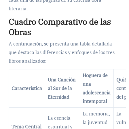
literaria.
Cuadro Comparativo de las
Obras
A continuación, se presenta una tabla detallada
que destaca las diferencias y enfoques de los tres
libros analizados:
Hoguera de
Una Canción
Quién
una
Característica
al Sur de la
contr
adolescencia
Eternidad
del p
intemporal
La memoria,
La
La esencia
la juventud
vulne
Tema Central
espiritual y