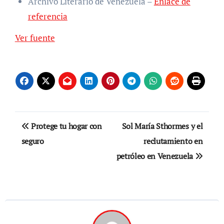
Archivo Literario de Venezuela –
Enlace de
referencia
Navegación
Ver fuente
de
entradas
Navegación
Protege tu hogar con
Sol María Sthormes y el
de
seguro
reclutamiento en
petróleo en Venezuela
entradas