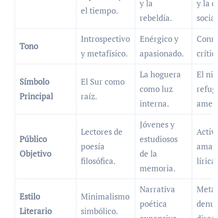
y la
y la 
el tiempo.
rebeldía.
social
Introspectivo
Enérgico y
Conm
Tono
y metafísico.
apasionado.
crític
La hoguera
El ni
Símbolo
El Sur como
como luz
refug
Principal
raíz.
interna.
amen
Jóvenes y
Lectores de
Activi
Público
estudiosos
poesía
amant
Objetivo
de la
filosófica.
lírica
memoria.
Narrativa
Metáf
Estilo
Minimalismo
poética
denun
Literario
simbólico.