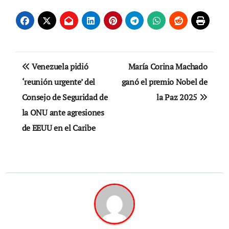
Navegación
Venezuela pidió
María Corina Machado
de
‘reunión urgente’ del
ganó el premio Nobel de
Consejo de Seguridad de
la Paz 2025
entradas
la ONU ante agresiones
de EEUU en el Caribe