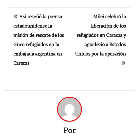
Navegación
Así reseñó la prensa
Milei celebró la
de
estadounidense la
liberación de los
misión de rescate de los
refugiados en Caracas y
entradas
cinco refugiados en la
agradeció a Estados
embajada argentina en
Unidos por la operación
Caracas
Por