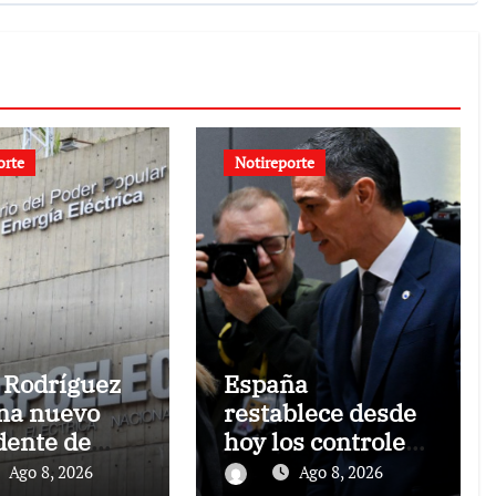
orte
Notireporte
 Rodríguez
España
na nuevo
restablece desde
dente de
hoy los controles
elec y
fronterizos con
Ago 8, 2026
Ago 8, 2026