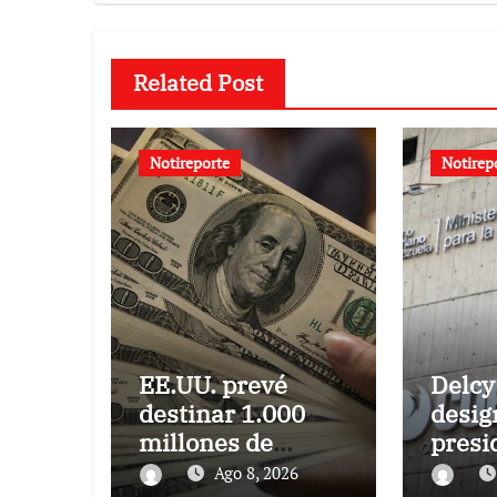
Related Post
Notireporte
Notirep
EE.UU. prevé
Delcy
destinar 1.000
desig
millones de
presi
dólares a
Corpo
Ago 8, 2026