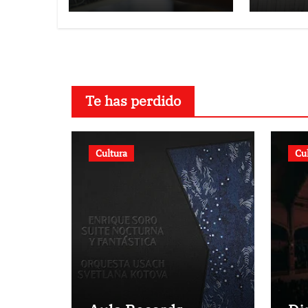
Colombia para un
nuev
paquete de
vicem
seguridad
Servi
Eléct
Te has perdido
Cultura
Cu