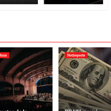
o
Italia tras el
inistro de
rechazo de Roma
cios
a retirar las
ricos
restricciones
ltura
Notireporte