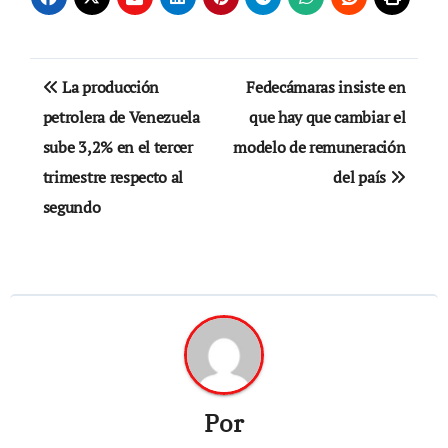
Navegación
La producción
Fedecámaras insiste en
de
petrolera de Venezuela
que hay que cambiar el
sube 3,2% en el tercer
modelo de remuneración
entradas
trimestre respecto al
del país
segundo
Por