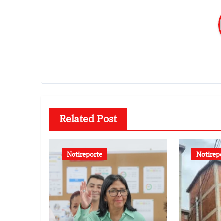
Related Post
Notireporte
Notirep