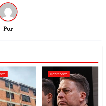
Por
orte
Notireporte