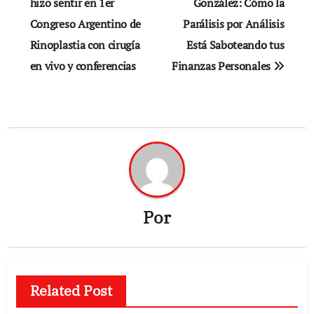
de
hizo sentir en 1er
González: Cómo la
Congreso Argentino de
Parálisis por Análisis
entradas
Rinoplastia con cirugía
Está Saboteando tus
en vivo y conferencias
Finanzas Personales
Por
Related Post