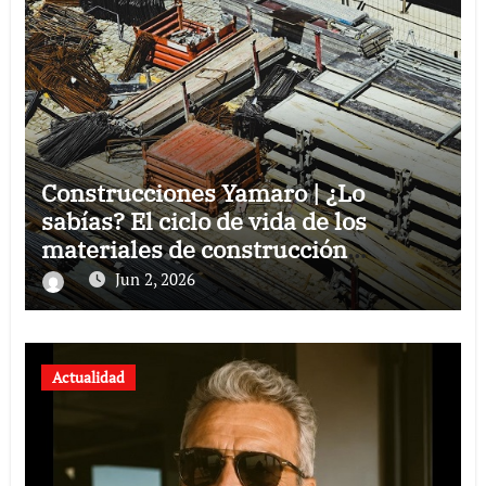
Construcciones Yamaro | ¿Lo
sabías? El ciclo de vida de los
materiales de construcción
revoluciona eficiencia en proyectos
Jun 2, 2026
modernos
Actualidad