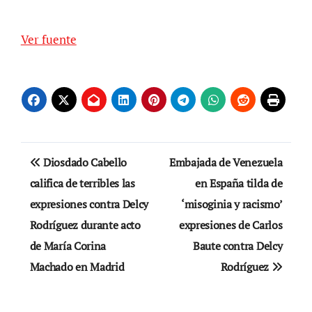
Ver fuente
Navegación
Diosdado Cabello
Embajada de Venezuela
de
califica de terribles las
en España tilda de
expresiones contra Delcy
‘misoginia y racismo’
entradas
Rodríguez durante acto
expresiones de Carlos
de María Corina
Baute contra Delcy
Machado en Madrid
Rodríguez