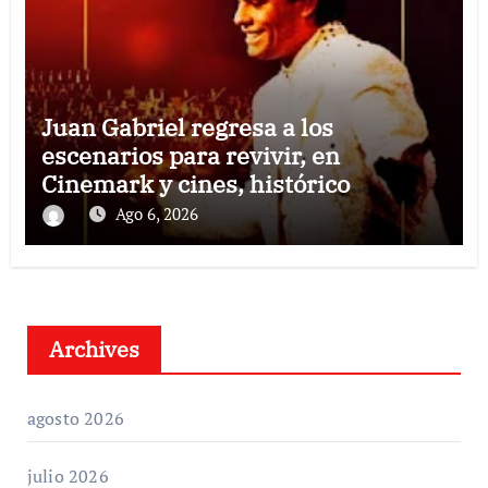
Juan Gabriel regresa a los
escenarios para revivir, en
Cinemark y cines, histórico
concierto en Palacio de Bellas Artes
Ago 6, 2026
Archives
agosto 2026
julio 2026