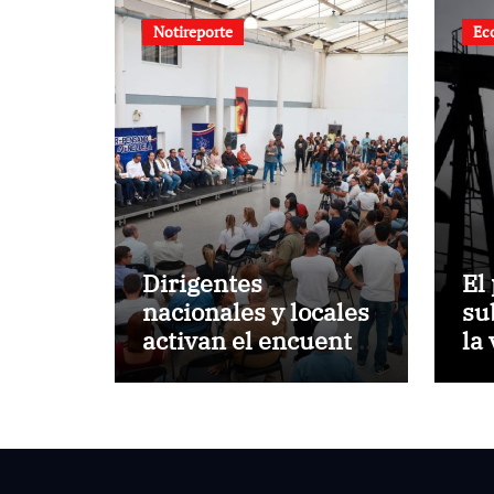
Notireporte
Ec
Dirigentes
El
nacionales y locales
su
activan el encuentro
la
«Repensando a
es
Venezuela» para
impulsar propuestas
desde las
comunidades