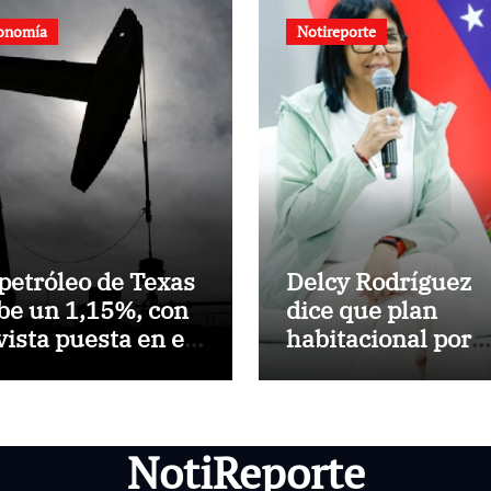
onomía
Notireporte
 petróleo de Texas
Delcy Rodríguez
be un 1,15%, con
dice que plan
 vista puesta en el
habitacional por
trecho de Ormuz
sismos ha
beneficiado a una
2.000 personas e
una semana
NotiReporte