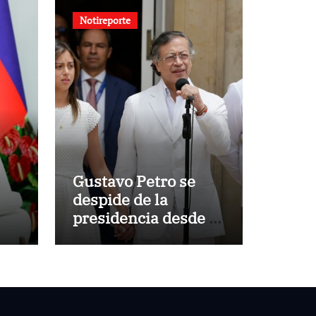
Notireporte
Gustavo Petro se
despide de la
presidencia desde la
Casa de Nariño
s
n