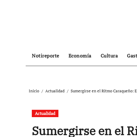
Ir
al
contenido
Notireporte
Economía
Cultura
Gas
Inicio
Actualidad
Sumergirse en el Ritmo Caraqueño: E
Actualidad
Sumergirse en el 