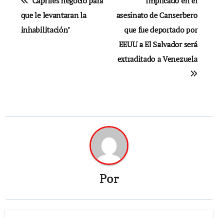
‘Capriles negoció para
Implicado en el
de
que le levantaran la
asesinato de Canserbero
inhabilitación’
que fue deportado por
entradas
EEUU a El Salvador será
extraditado a Venezuela
Por