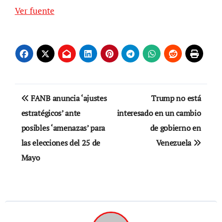
Ver fuente
Navegación
FANB anuncia ‘ajustes
Trump no está
de
estratégicos’ ante
interesado en un cambio
posibles ‘amenazas’ para
de gobierno en
entradas
las elecciones del 25 de
Venezuela
Mayo