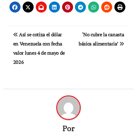
Navegación
Así se cotiza el dólar
‘No cubre la canasta
de
en Venezuela con fecha
básica alimentaria’
valor lunes 4 de mayo de
entradas
2026
Por