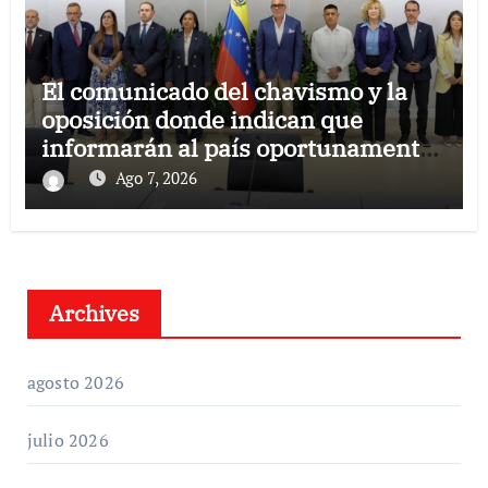
El comunicado del chavismo y la
oposición donde indican que
informarán al país oportunamente
sobre los avances alcanzado
Ago 7, 2026
Archives
agosto 2026
julio 2026