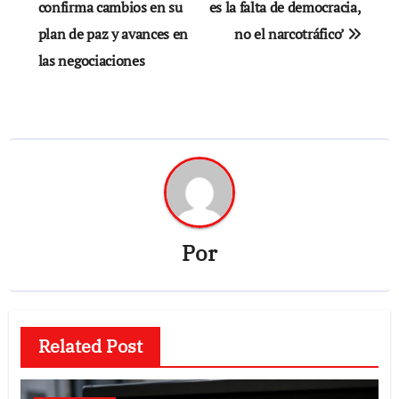
de
confirma cambios en su
es la falta de democracia,
plan de paz y avances en
no el narcotráfico’
entradas
las negociaciones
Por
Related Post