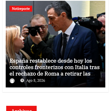
Notireporte
España restablece desde hoy los
controles fronterizos con Italia tras
el rechazo de Roma a retirar las
restricciones
Ago 8, 2026