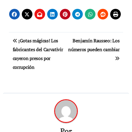
Navegación
¡Gotas mágicas! Los
Benjamín Rausseo: Los
de
fabricantes del Carvativir
números pueden cambiar
cayeron presos por
entradas
corrupción
Por