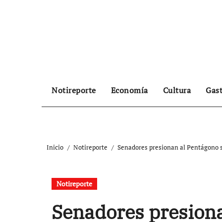
Ir
al
contenido
Notireporte
Economía
Cultura
Gas
Inicio
Notireporte
Senadores presionan al Pentágono so
Notireporte
Senadores presiona