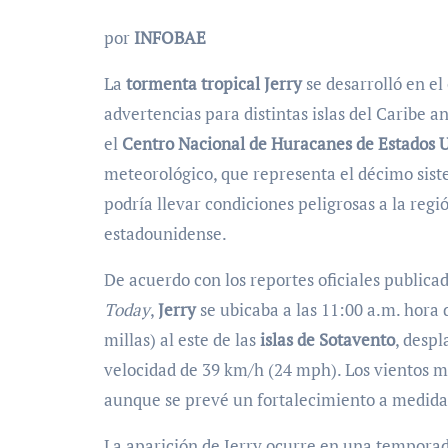
por
INFOBAE
La
tormenta tropical Jerry
se desarrolló en el
advertencias para distintas islas del Caribe a
el
Centro Nacional de Huracanes de Estados Un
meteorológico, que representa el décimo sis
podría llevar condiciones peligrosas a la regi
estadounidense.
De acuerdo con los reportes oficiales publica
Today
,
Jerry
se ubicaba a las 11:00 a.m. hora
millas) al este de las
islas de Sotavento
, desp
velocidad de 39 km/h (24 mph). Los vientos 
aunque se prevé un fortalecimiento a medida 
La aparición de Jerry ocurre en una temporada