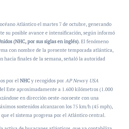
 océano Atlántico el martes 7 de octubre, generando
nte su posible avance e intensificación, según informó
idos (NHC, por sus siglas en inglés)
. El fenómeno
tema con nombre de la presente temporada atlántica,
ón hacia finales de la semana, señaló la autoridad
dos por el
NHC
y recogidos por
AP News
y
USA
 del Este aproximadamente a 1.600 kilómetros (1.000
lazándose en dirección oeste-noroeste con una
máximos sostenidos alcanzaron los 75 km/h (45 mph),
que el sistema progresa por el Atlántico central.
 activa de huracanes atlánticos, que ya contabiliza