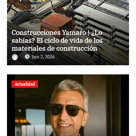
Construcciones Yamaro | ¿Lo
sabías? El ciclo de vida de los
materiales de construcción
revoluciona eficiencia en proyectos
Jun 2, 2026
modernos
Actualidad