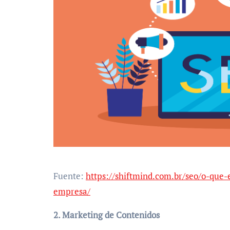
Fuente:
https://shiftmind.com.br/seo/o-que
empresa/
2. Marketing de Contenidos