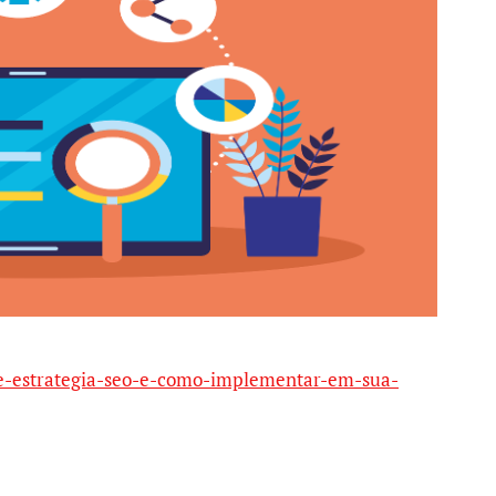
-e-estrategia-seo-e-como-implementar-em-sua-