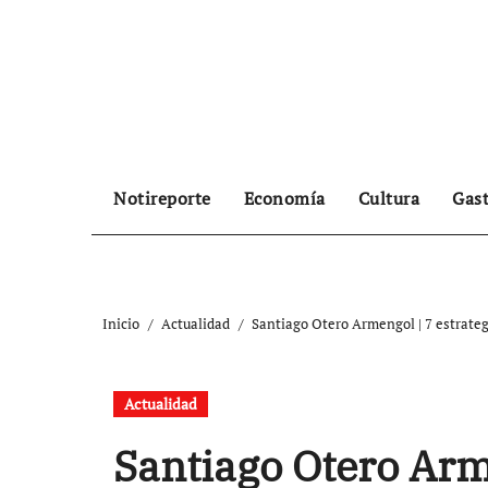
Ir
al
contenido
Notireporte
Economía
Cultura
Gas
Inicio
Actualidad
Santiago Otero Armengol | 7 estrateg
Actualidad
Santiago Otero Arme