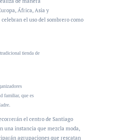
realiza de manera
uropa, África, Asia y
 celebran el uso del sombrero como
tradicional tienda de
ganizadores
ad familiar, que es
Madre.
ecorrerán el centro de Santiago
en una instancia que mezcla moda,
iciparán agrupaciones que rescatan