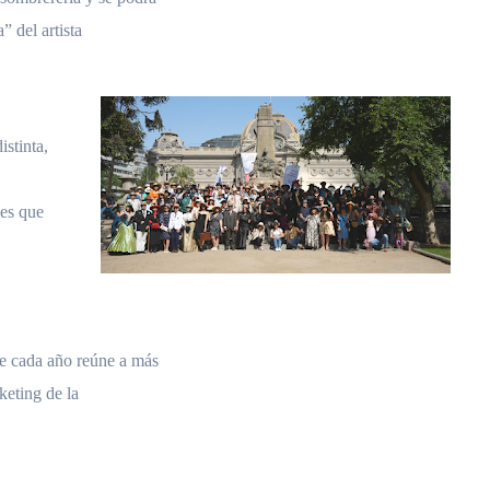
” del artista
istinta,
nes que
ue cada año reúne a más
keting de la