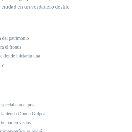
 ciudad en un verdadero desfile
ia del patrimonio
á el frontis
 donde iniciarán una
o y
 especial con cupos
a la tienda Donde Golpea
icipar en visitas
 sombrerería y se podrá