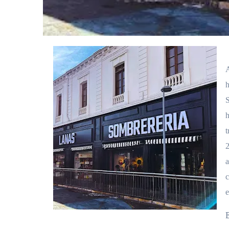
A
h
S
h
t
2
a
c
e