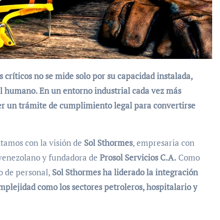
ital humano. En un entorno industrial cada vez más
er un trámite de cumplimiento legal para convertirse
tamos con la visión de
Sol Sthormes
, empresaria con
 venezolano y fundadora de
Prosol Servicios C.A.
Como
o de personal,
Sol Sthormes ha liderado la integración
mplejidad como los sectores petroleros, hospitalario y