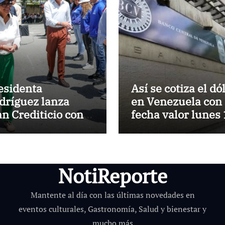
esidenta
Así se cotiza el dó
dríguez lanza
en Venezuela con
an Crediticio con
fecha valor lunes
bsidio Directo en
de agosto de 2026
cuentro con
ntas de
ndominio
NotiReporte
Mantente al día con las últimas novedades en
eventos culturales, Gastronomía, Salud y bienestar y
mucho más