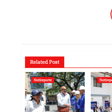
Related Post
Notireporte
Notirep