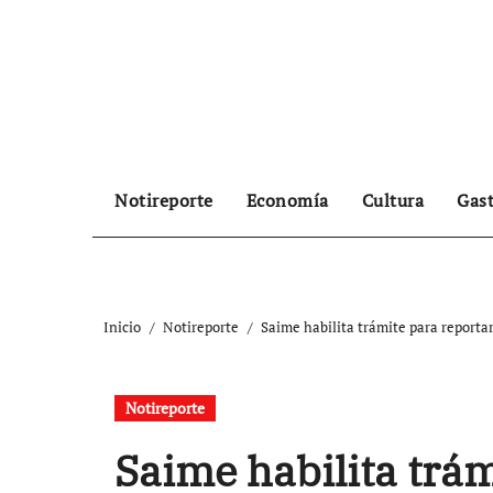
Ir
al
contenido
Notireporte
Economía
Cultura
Gas
Inicio
Notireporte
Saime habilita trámite para reportar 
Notireporte
Saime habilita trám