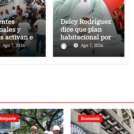
entes
Delcy Rodríguez
nales y
dice que plan
s activan el
habitacional por
ntro
sismos ha
Ago 7, 2026
Ago 7, 2026
nsando a
beneficiado a
uela» para
unas 2.000
sar
personas en una
estas desde
semana
omunidades
tireporte
Economía