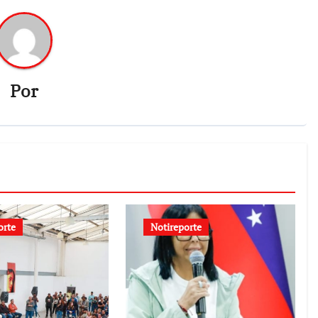
Por
orte
Notireporte