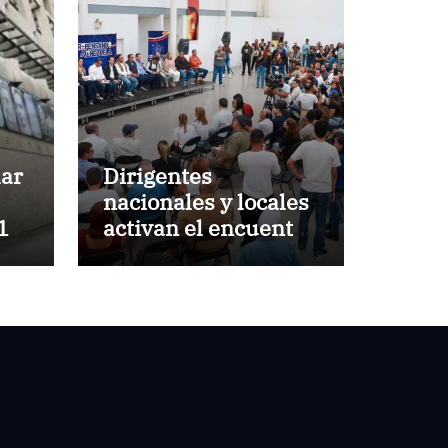
lar
Dirigentes
nacionales y locales
 10
activan el encuentro
«Repensando a
Venezuela» para
impulsar propuestas
desde las
comunidades