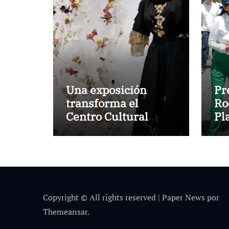
Una exposición
Pr
transforma el
Ro
Centro Cultural
Pl
MATTA en un
Su
territorio vivo
en
Ju
Co
Copyright © All rights reserved
|
Paper News
por
Themeansar
.