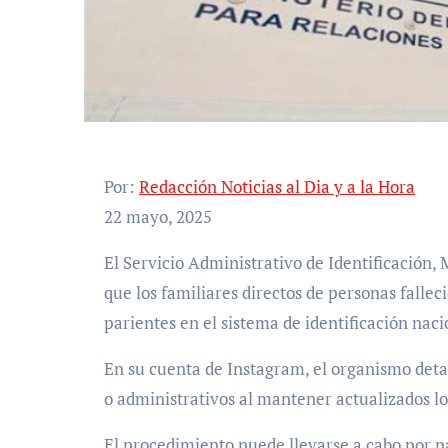
Por:
Redacción Noticias al Dia y a la Hora
22 mayo, 2025
El Servicio Administrativo de Identificación, Migración y Extranjería (Saime) anunció el miércoles
que los familiares directos de personas falleci
parientes en el sistema de identificación naci
En su cuenta de Instagram, el organismo deta
o administrativos al mantener actualizados lo
El procedimiento puede llevarse a cabo por p