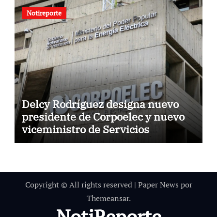
Notireporte
Delcy Rodríguez designa nuevo
presidente de Corpoelec y nuevo
viceministro de Servicios
Eléctricos
Copyright © All rights reserved
|
Paper News
por
Themeansar
.
NotiReporte