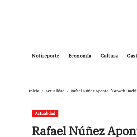
Ir
al
contenido
Notireporte
Economía
Cultura
Gas
Inicio
Actualidad
Rafael Núñez Aponte | ‘Growth Hackin
Actualidad
Rafael Núñez Apont