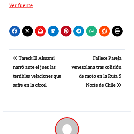
Ver fuente
Navegación
Tareck El Aissami
Fallece Pareja
de
narró ante el juez las
venezolana tras colisión
terribles vejaciones que
de moto en la Ruta 5
entradas
sufre en la cárcel
Norte de Chile