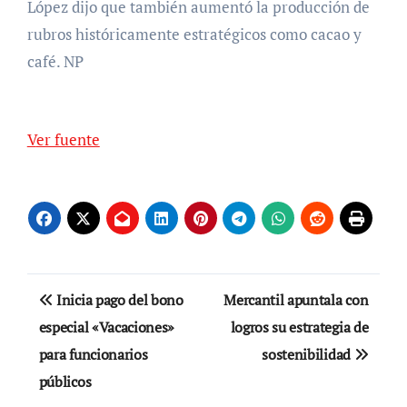
López dijo que también aumentó la producción de
rubros históricamente estratégicos como cacao y
café. NP
Ver fuente
Navegación
Inicia pago del bono
Mercantil apuntala con
de
especial «Vacaciones»
logros su estrategia de
para funcionarios
sostenibilidad
entradas
públicos