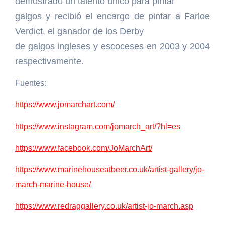
demostrado un talento único para pintar
galgos y recibió el encargo de pintar a Farloe
Verdict, el ganador de los Derby
de galgos ingleses y escoceses en 2003 y 2004
respectivamente.
Fuentes:
https://www.jomarchart.com/
https://www.instagram.com/jomarch_art/?hl=es
https://www.facebook.com/JoMarchArt/
https://www.marinehouseatbeer.co.uk/artist-gallery/jo-
march-marine-house/
https://www.redraggallery.co.uk/artist-jo-march.asp