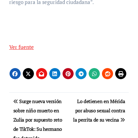
riesgo para la seguridad ciudadana”.
Ver fuente
Navegación
Surge nueva versión
Lo detienen en Mérida
de
sobre niño muerto en
por abuso sexual contra
Zulia por supuesto reto
la perrita de su vecina
entradas
de TikTok: Su hermano