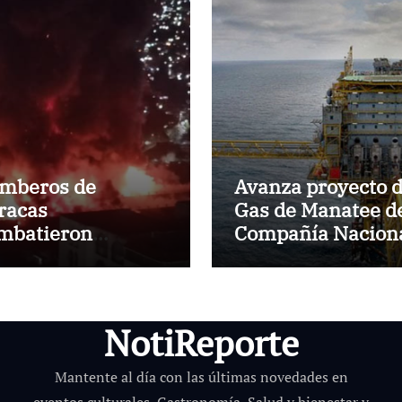
mberos de
Avanza proyecto 
racas
Gas de Manatee d
mbatieron
Compañía Nacion
cendio de gran
de Gas de Trinida
gnitud en zona
Tobago
dustrial de El
anito
NotiReporte
Mantente al día con las últimas novedades en
eventos culturales, Gastronomía, Salud y bienestar y