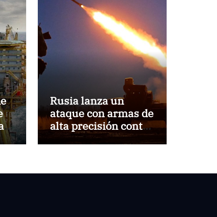
de
Rusia lanza un
e
ataque con armas de
al
alta precisión contra
d y
la industria militar
en Kiev