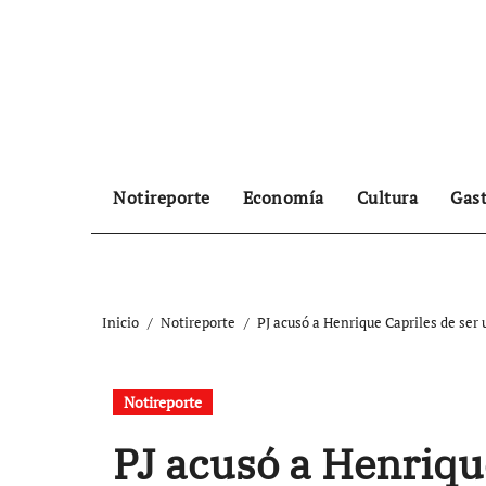
Ir
al
contenido
Notireporte
Economía
Cultura
Gas
Inicio
Notireporte
PJ acusó a Henrique Capriles de ser 
Notireporte
PJ acusó a Henriqu