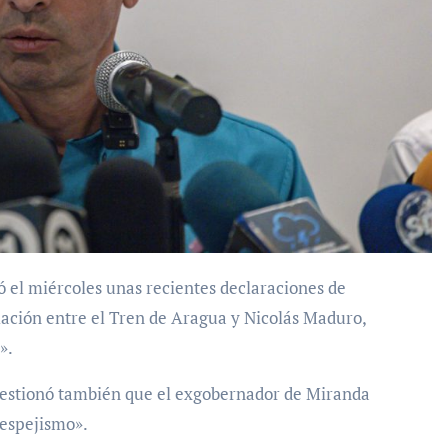
lación entre el Tren de Aragua y Nicolás Maduro,
».
uestionó también que el exgobernador de Miranda
 espejismo».