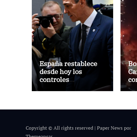
España restablece
Bo
desde hoy los
Ca
controles
co
fronterizos con Italia
in
tras el rechazo de
ma
Roma a retirar las
in
restricciones
Ll
Copyright © All rights reserved
|
Paper News
por
Themeansar
.