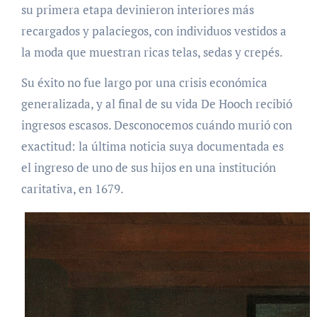
su primera etapa devinieron interiores más
recargados y palaciegos, con individuos vestidos a
la moda que muestran ricas telas, sedas y crepés.
Su éxito no fue largo por una crisis económica
generalizada, y al final de su vida De Hooch recibió
ingresos escasos. Desconocemos cuándo murió con
exactitud: la última noticia suya documentada es
el ingreso de uno de sus hijos en una institución
caritativa, en 1679.