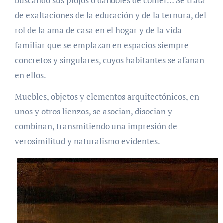
buscando sus piojos o dándoles de comer… Se trata
de exaltaciones de la educación y de la ternura, del
rol de la ama de casa en el hogar y de la vida
familiar que se emplazan en espacios siempre
concretos y singulares, cuyos habitantes se afanan
en ellos.
Muebles, objetos y elementos arquitectónicos, en
unos y otros lienzos, se asocian, disocian y
combinan, transmitiendo una impresión de
verosimilitud y naturalismo evidentes.