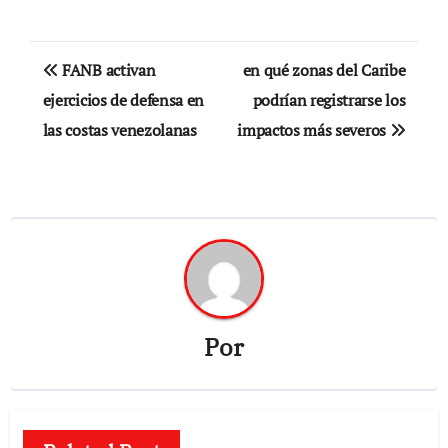
Navegación
FANB activan
en qué zonas del Caribe
de
ejercicios de defensa en
podrían registrarse los
las costas venezolanas
impactos más severos
entradas
Por