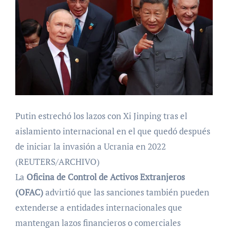
Putin estrechó los lazos con Xi Jinping tras el
aislamiento internacional en el que quedó después
de iniciar la invasión a Ucrania en 2022
(REUTERS/ARCHIVO)
La
Oficina de Control de Activos Extranjeros
(OFAC)
advirtió que las sanciones también pueden
extenderse a entidades internacionales que
mantengan lazos financieros o comerciales