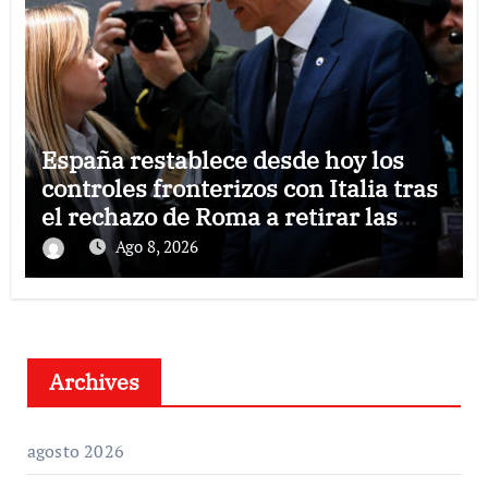
España restablece desde hoy los
controles fronterizos con Italia tras
el rechazo de Roma a retirar las
restricciones
Ago 8, 2026
Archives
agosto 2026