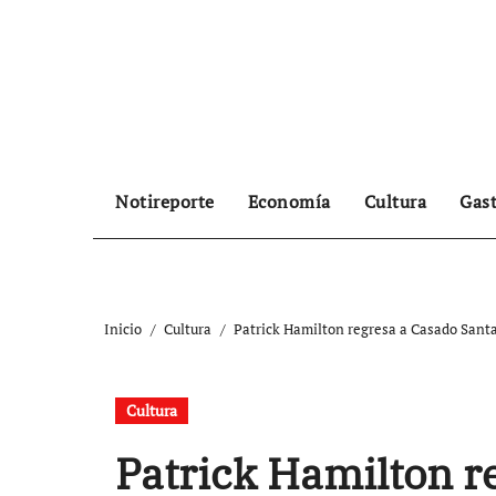
Ir
al
contenido
Notireporte
Economía
Cultura
Gas
Inicio
Cultura
Patrick Hamilton regresa a Casado Sant
Cultura
Patrick Hamilton r