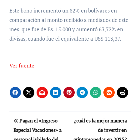
Este bono incrementó un 82% en bolívares en
comparación al monto recibido a mediados de este
mes, que fue de Bs. 15.000 y aumentó 63,72% en
divisas, cuando fue el equivalente a US$ 113,37.
Ver fuente
Navegación
Pagan el «Ingreso
¿cuál es la mejor manera
de
Especial Vacaciones» a
de invertir en
personal jubilado del
criptomonedas en 2025?