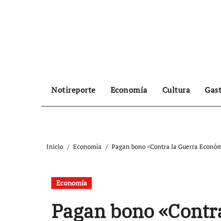
Ir
al
contenido
Notireporte
Economía
Cultura
Gas
Inicio
Economía
Pagan bono «Contra la Guerra Económi
Economía
Pagan bono «Contra