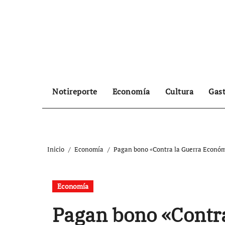
Ir
al
contenido
Notireporte
Economía
Cultura
Gas
Inicio
Economía
Pagan bono «Contra la Guerra Económi
Economía
Pagan bono «Contra