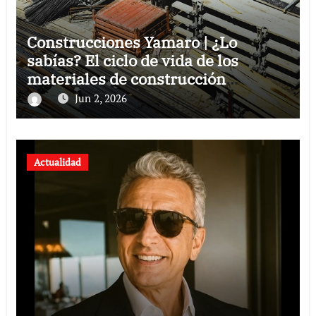
Construcciones Yamaro | ¿Lo
sabías? El ciclo de vida de los
materiales de construcción
revoluciona eficiencia en proyectos
Jun 2, 2026
modernos
Actualidad