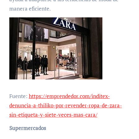
manera eficiente.
Fuente:
https://emprendedor.com/inditex-
denuncia-a-thiliko-por-revender-ropa-de-zara-
sin-etiqueta-y-siete-veces-mas-cara/
Supermercados