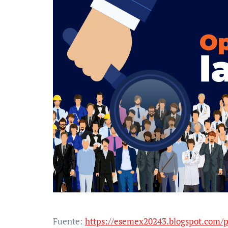
Fuente:
https://esemex20243.blogspot.com/p