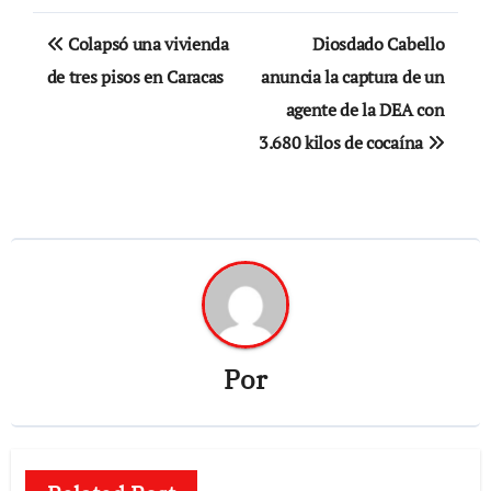
Navegación
Colapsó una vivienda
Diosdado Cabello
de
de tres pisos en Caracas
anuncia la captura de un
agente de la DEA con
entradas
3.680 kilos de cocaína
Por