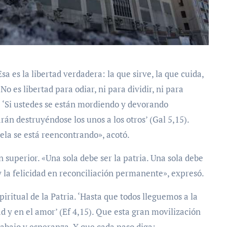
a es la libertad verdadera: la que sirve, la que cuida,
o es libertad para odiar, ni para dividir, ni para
: ‘Si ustedes se están mordiendo y devorando
 destruyéndose los unos a los otros’ (Gal 5,15).
la se está reencontrando», acotó.
 superior. «Una sola debe ser la patria. Una sola debe
y la felicidad en reconciliación permanente», expresó.
ritual de la Patria. ‘Hasta que todos lleguemos a la
dad y en el amor’ (Ef 4,15). Que esta gran movilización
rabajo y esperanza. Y que cada paso diga: