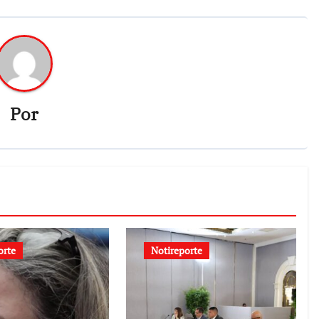
Por
orte
Notireporte