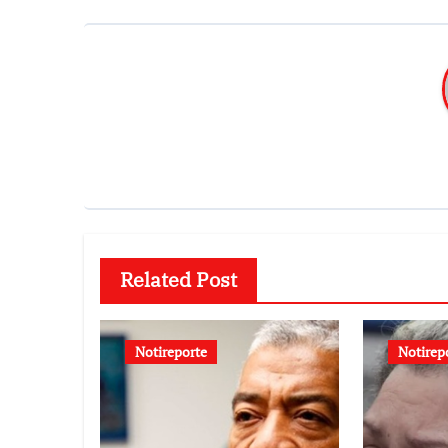
Related Post
Notireporte
Notirep