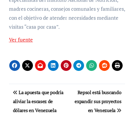
madres cocineras, consejos comunales y familiares,
con el objetivo de atender necesidades mediante
visitas “casa por casa”.
Ver fuente
Navegación
La apuesta que podría
Repsol está buscando
de
aliviar la escasez de
expandir sus proyectos
dólares en Venezuela
en Venezuela
entradas